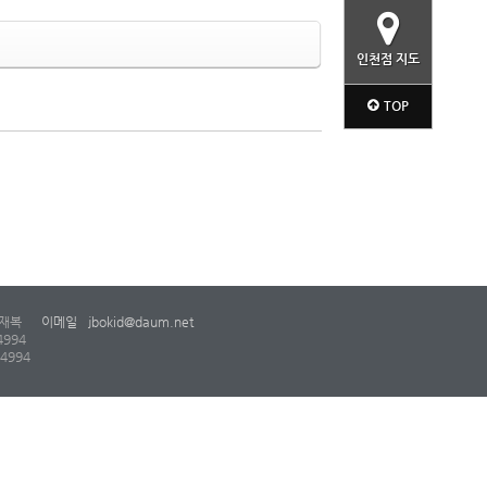
인천점 지도
TOP
재복
이메일
jbokid@daum.net
4994
-4994