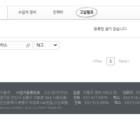
수입차 정비
인젝터
고압펌프
등록된 글이 없습니다.
Prev
1
Next
자동차
사업자등록번호
122-30-97554
업종
자동차 정비 서비스 외
대표자
이
경기도 안산시 상록구 석호로 364-1(본오동)
전화
031-417-0979
팩스
032-518-
인천광역시 부평구 마장로144번길 2(산곡동)
전화
032-513-4994
팩스
032-518
EMAUL MOTORS. 2015. ALL RIGHT RESERVED.