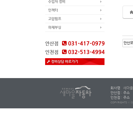
수입차 정비
인젝터
고압펌프
하체부싱
031-417-0979
안산점
032-513-4994
인천점
정비상담 바로가기
회사명
새마을
안산점 : 주소
인천점 : 주소
COPYRIGHTS ⓒ S