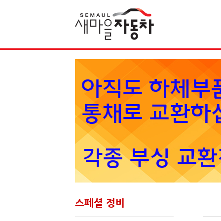
Sketchbook5, 스케치북5
스페셜 정비