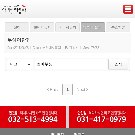
Sketchbook5, 스케치북5
전체
현대자동차
기아자동차
쉐보레·삼성·쌍용
수입차량
부싱이란?
Date
2015.06.06
Category
현대자동차
By
관리자
Views
78965
Sketchbook5, 스케치북5
검색
Prev
1
Next
PC 버전
맨위로