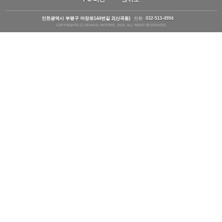
인천광역시 부평구 마장로144번길 2(산곡동)
전화
032-513-4994
COPYRIGHTS ⓒ SEMAUL MOTORS. 2015. ALL RIGHT RESERVED.