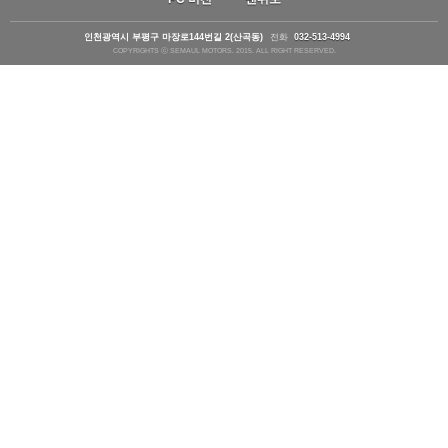
인천광역시 부평구 마장로144번길 2(산곡동)
전화
032-513-4994
COPYRIGHTS ⓒ SEMAUL MOTORS. 2015. ALL RIGHT RESERVED.