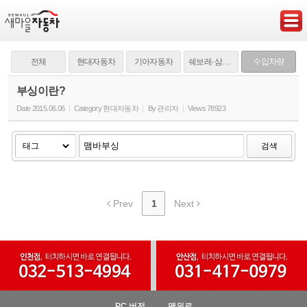
Sketchbook5, 스케치북5
전체
현대자동차
기아자동차
쉐보레·삼성·쌍용
수입차량
부싱이란?
Date
2015.06.06
Category
현대자동차
By
관리자
Views
78923
Sketchbook5, 스케치북5
검색
Prev
1
Next
PC 버전
맨위로