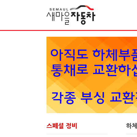
Sketchbook5, 스케치북5
스페셜 정비
하