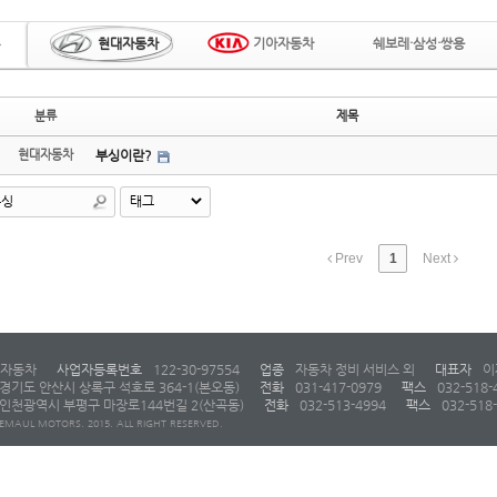
현대자동차
기아자동차
쉐보레·삼성·쌍용
분류
제목
현대자동차
부싱이란?
Prev
1
Next
자동차
사업자등록번호
122-30-97554
업종
자동차 정비 서비스 외
대표자
이
경기도 안산시 상록구 석호로 364-1(본오동)
전화
031-417-0979
팩스
032-518-
인천광역시 부평구 마장로144번길 2(산곡동)
전화
032-513-4994
팩스
032-518
EMAUL MOTORS. 2015. ALL RIGHT RESERVED.