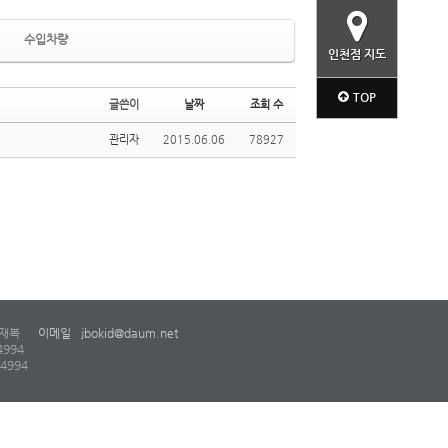
수입차량
인천점 지도
TOP
글쓴이
날짜
조회 수
관리자
2015.06.06
78927
재복
이메일
jbokid@daum.net
4994
-4994