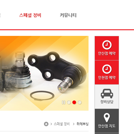
격
스페셜 정비
커뮤니티
안산점 예약
인천점 예약
정비상담
스페셜 정비
하체부싱
안산점 지도