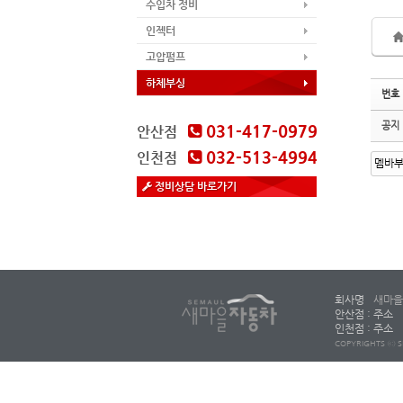
수입차 정비
인젝터
고압펌프
하체부싱
번호
공지
031-417-0979
안산점
032-513-4994
인천점
정비상담 바로가기
회사명
새마을
안산점 : 주소
인천점 : 주소
COPYRIGHTS ⓒ S