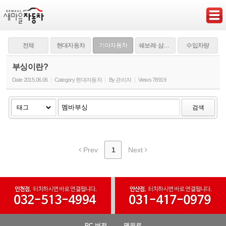
Sketchbook5, 스케치북5
전체
현대자동차
기아자동차
쉐보레·삼성·쌍용
수입차량
부싱이란?
Date
2015.06.06
Category
현대자동차
By
관리자
Views
78919
Sketchbook5, 스케치북5
검색
Prev
1
Next
PC 버전
맨위로