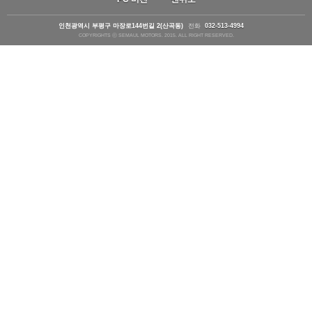
인천광역시 부평구 마장로144번길 2(산곡동)
전화
032-513-4994
COPYRIGHTS ⓒ SEMAUL MOTORS. 2015. ALL RIGHT RESERVED.