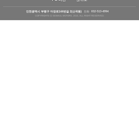
인천광역시 부평구 마장로144번길 2(산곡동)
전화
032-513-4994
COPYRIGHTS ⓒ SEMAUL MOTORS. 2015. ALL RIGHT RESERVED.