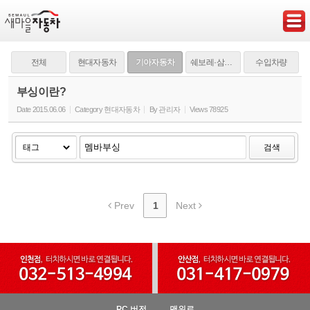
Sketchbook5, 스케치북5
전체
현대자동차
기아자동차
쉐보레·삼성·쌍용
수입차량
부싱이란?
Date
2015.06.06
Category
현대자동차
By
관리자
Views
78925
Sketchbook5, 스케치북5
검색
Prev
1
Next
PC 버전
맨위로