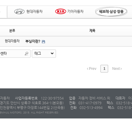
현대자동차
기아자동차
쉐보레·삼성·쌍용
분류
제목
현대자동차
부싱이란?
Prev
1
Next
자동차
사업자등록번호
122-30-97554
업종
자동차 정비 서비스 외
대표자
이
경기도 안산시 상록구 석호로 364-1(본오동)
전화
031-417-0979
팩스
032-518-
인천광역시 부평구 마장로144번길 2(산곡동)
전화
032-513-4994
팩스
032-518
EMAUL MOTORS. 2015. ALL RIGHT RESERVED.