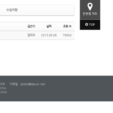
수입차량
인천점 지도
TOP
글쓴이
날짜
조회 수
관리자
2015.06.06
78943
재복
이메일
jbokid@daum.net
4994
-4994