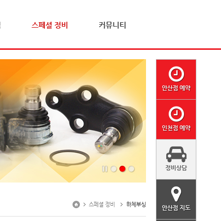
격
스페셜 정비
커뮤니티
안산점 예약
인천점 예약
정비상담
스페셜 정비
하체부싱
안산점 지도