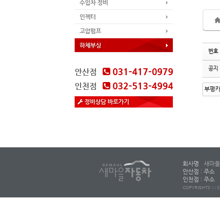
수입차 정비
인젝터
고압펌프
하체부싱
번호
공지
031-417-0979
안산점
032-513-4994
인천점
정비상담 바로가기
회사명
새마을
안산점 : 주소
인천점 : 주소
COPYRIGHTS ⓒ S