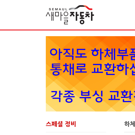
Sketchbook5, 스케치북5
스페셜 정비
하