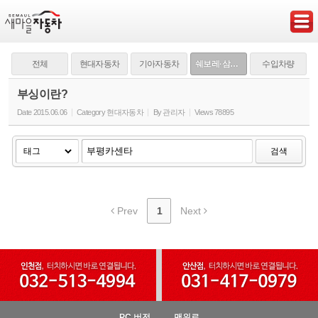
Sketchbook5, 스케치북5
전체
현대자동차
기아자동차
쉐보레·삼성·쌍용
수입차량
부싱이란?
Date
2015.06.06
Category
현대자동차
By
관리자
Views
78895
Sketchbook5, 스케치북5
검색
Prev
1
Next
PC 버전
맨위로