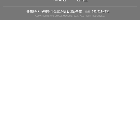
인천광역시 부평구 마장로144번길 2(산곡동)
전화
032-513-4994
COPYRIGHTS ⓒ SEMAUL MOTORS. 2015. ALL RIGHT RESERVED.