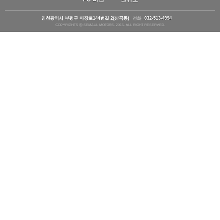
인천광역시 부평구 마장로144번길 2(산곡동)
전화
032-513-4994
COPYRIGHTS ⓒ SEMAUL MOTORS. 2015. ALL RIGHT RESERVED.