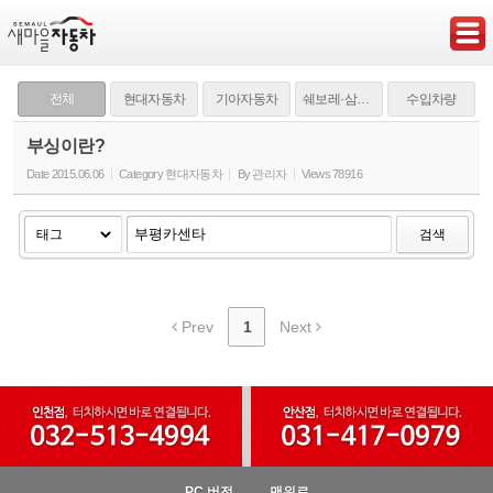
Sketchbook5, 스케치북5
전체
현대자동차
기아자동차
쉐보레·삼성·쌍용
수입차량
부싱이란?
Date
2015.06.06
Category
현대자동차
By
관리자
Views
78916
Sketchbook5, 스케치북5
검색
Prev
1
Next
PC 버전
맨위로