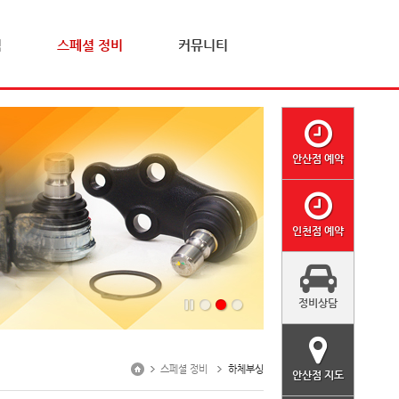
격
스페셜 정비
커뮤니티
안산점 예약
인천점 예약
정비상담
스페셜 정비
하체부싱
안산점 지도