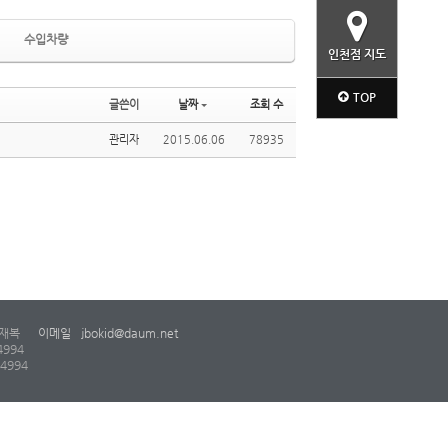
수입차량
인천점 지도
TOP
글쓴이
날짜
조회 수
관리자
2015.06.06
78935
재복
이메일
jbokid@daum.net
4994
-4994