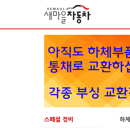
Sketchbook5, 스케치북5
스페셜 정비
하