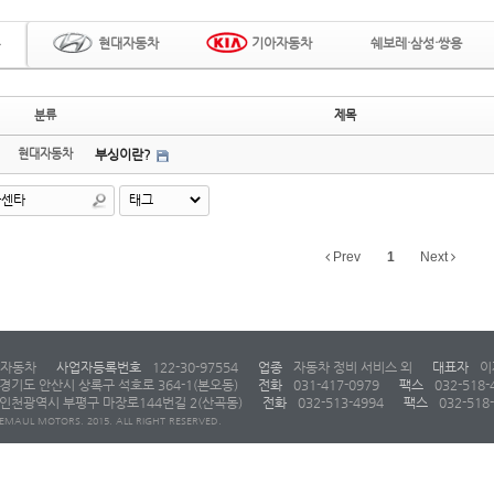
현대자동차
기아자동차
쉐보레·삼성·쌍용
분류
제목
현대자동차
부싱이란?
Prev
1
Next
자동차
사업자등록번호
122-30-97554
업종
자동차 정비 서비스 외
대표자
이
경기도 안산시 상록구 석호로 364-1(본오동)
전화
031-417-0979
팩스
032-518-
인천광역시 부평구 마장로144번길 2(산곡동)
전화
032-513-4994
팩스
032-518
EMAUL MOTORS. 2015. ALL RIGHT RESERVED.