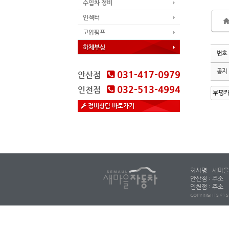
수입차 정비
인젝터
고압펌프
하체부싱
번호
공지
031-417-0979
안산점
032-513-4994
인천점
정비상담 바로가기
회사명
새마을
안산점 : 주소
인천점 : 주소
COPYRIGHTS ⓒ S