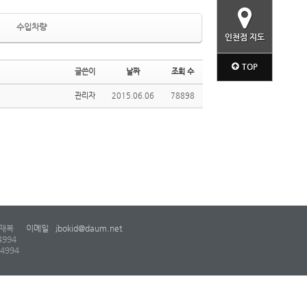
수입차량
인천점 지도
TOP
글쓴이
날짜
조회 수
관리자
2015.06.06
78898
재복
이메일
jbokid@daum.net
4994
-4994