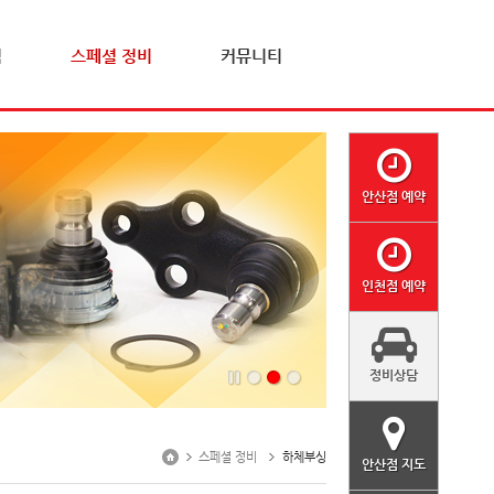
격
스페셜 정비
커뮤니티
안산점 예약
인천점 예약
정비상담
스페셜 정비
하체부싱
안산점 지도