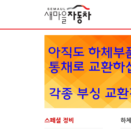
Sketchbook5, 스케치북5
스페셜 정비
하