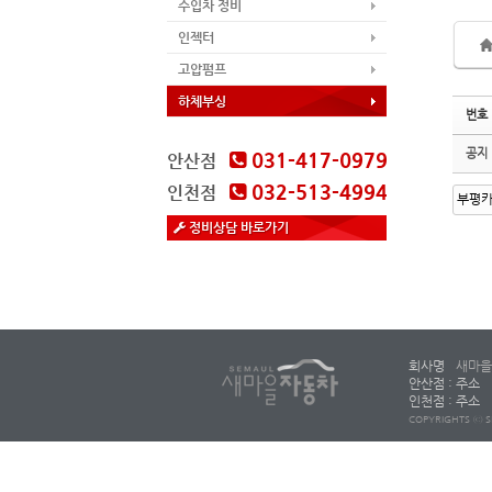
수입차 정비
인젝터
고압펌프
하체부싱
번호
공지
031-417-0979
안산점
032-513-4994
인천점
정비상담 바로가기
회사명
새마을
안산점 : 주소
인천점 : 주소
COPYRIGHTS ⓒ S