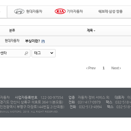
현대자동차
기아자동차
쉐보레·삼성·쌍용
분류
제목
현대자동차
부싱이란?
Prev
1
Next
자동차
사업자등록번호
122-30-97554
업종
자동차 정비 서비스 외
대표자
이
경기도 안산시 상록구 석호로 364-1(본오동)
전화
031-417-0979
팩스
032-518-
인천광역시 부평구 마장로144번길 2(산곡동)
전화
032-513-4994
팩스
032-518
EMAUL MOTORS. 2015. ALL RIGHT RESERVED.