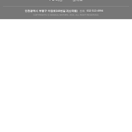
인천광역시 부평구 마장로144번길 2(산곡동)
전화
032-513-4994
COPYRIGHTS ⓒ SEMAUL MOTORS. 2015. ALL RIGHT RESERVED.