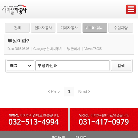
Sketchbook5, 스케치북5
전체
현대자동차
기아자동차
쉐보레·삼성·쌍용
수입차량
부싱이란?
Date
2015.06.06
Category
현대자동차
By
관리자
Views
78935
Sketchbook5, 스케치북5
검색
Prev
1
Next
PC 버전
맨위로