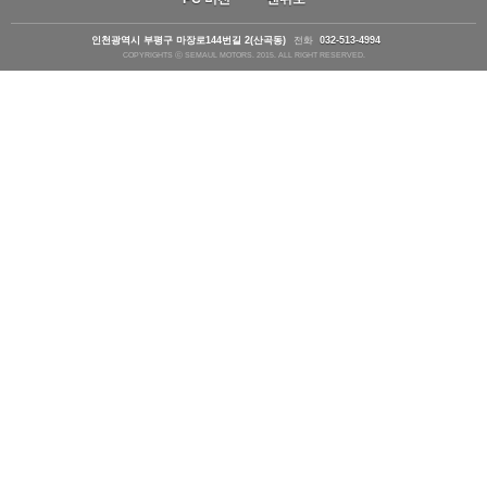
인천광역시 부평구 마장로144번길 2(산곡동)
전화
032-513-4994
COPYRIGHTS ⓒ SEMAUL MOTORS. 2015. ALL RIGHT RESERVED.