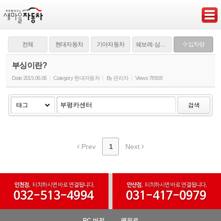
Sketchbook5, 스케치북5
전체
현대자동차
기아자동차
쉐보레·삼성·쌍용
수입차량
부싱이란?
Date
2015.06.06
Category
현대자동차
By
관리자
Views
78938
Sketchbook5, 스케치북5
검색
Prev
1
Next
PC 버전
맨위로