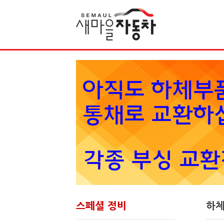
Sketchbook5, 스케치북5
스페셜 정비
하