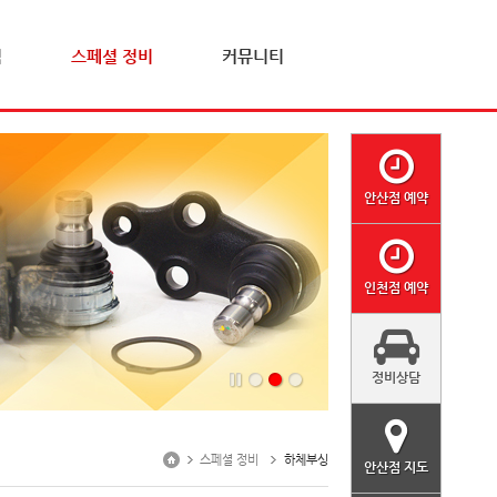
격
스페셜 정비
커뮤니티
안산점 예약
인천점 예약
정비상담
스페셜 정비
하체부싱
안산점 지도