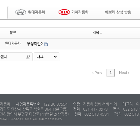
현대자동차
기아자동차
쉐보레·삼성·쌍용
분류
제목
현대자동차
부싱이란?
Prev
1
Next
자동차
사업자등록번호
122-30-97554
업종
자동차 정비 서비스 외
대표자
이
경기도 안산시 상록구 석호로 364-1(본오동)
전화
031-417-0979
팩스
032-518-
인천광역시 부평구 마장로144번길 2(산곡동)
전화
032-513-4994
팩스
032-518
EMAUL MOTORS. 2015. ALL RIGHT RESERVED.