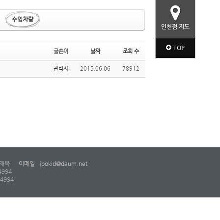
수입차량
인천점 지도
TOP
글쓴이
날짜
조회 수
관리자
2015.06.06
78912
재복
이메일
jbokid@daum.net
4994
-4994