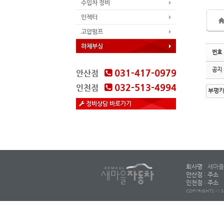
수입차 정비
인젝터
고압펌프
하체부싱
번호
공지
031-417-0979
안산점
032-513-4994
인천점
정비상담 바로가기
회사명
새마을
안산점 : 주소
인천점 : 주소
COPYRIGHTS ⓒ S