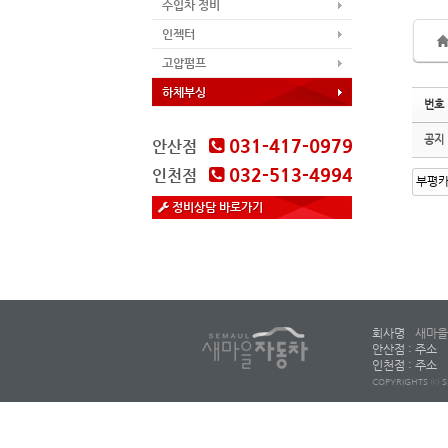
수입차 정비
인젝터
고압펌프
하체부싱
번호
공지
031-417-0979
안산점
032-513-4994
인천점
정비상담 바로가기
회사명
새마을
안산점 : 주소
인천점 : 주소
COPYRIGHTS ⓒ S