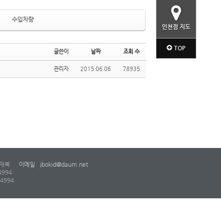
수입차량
인천점 지도
TOP
글쓴이
날짜
조회 수
관리자
2015.06.06
78935
재복
이메일
jbokid@daum.net
4994
-4994