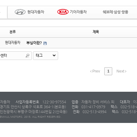
현대자동차
기아자동차
쉐보레·삼성·쌍용
분류
제목
현대자동차
부싱이란?
Prev
1
Next
자동차
사업자등록번호
122-30-97554
업종
자동차 정비 서비스 외
대표자
이
경기도 안산시 상록구 석호로 364-1(본오동)
전화
031-417-0979
팩스
032-518-
인천광역시 부평구 마장로144번길 2(산곡동)
전화
032-513-4994
팩스
032-518
EMAUL MOTORS. 2015. ALL RIGHT RESERVED.