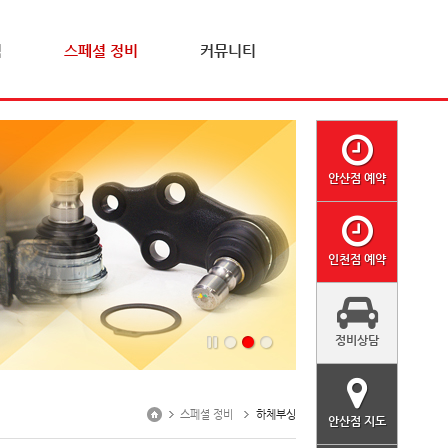
격
스페셜 정비
커뮤니티
안산점 예약
인천점 예약
정비상담
스페셜 정비
하체부싱
안산점 지도