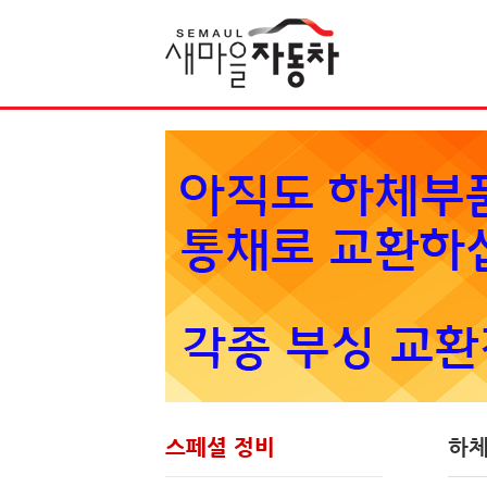
Sketchbook5, 스케치북5
스페셜 정비
하