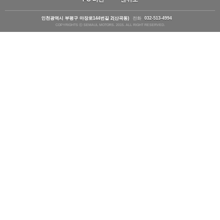
인천광역시 부평구 마장로144번길 2(산곡동)
전화
032-513-4994
COPYRIGHTS ⓒ SEMAUL MOTORS. 2015. ALL RIGHT RESERVED.