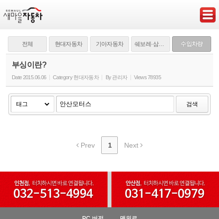
Sketchbook5, 스케치북5
전체
현대자동차
기아자동차
쉐보레·삼성·쌍용
수입차량
부싱이란?
Date
2015.06.06
Category
현대자동차
By
관리자
Views
78935
Sketchbook5, 스케치북5
검색
Prev
1
Next
PC 버전
맨위로