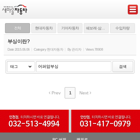
Sketchbook5, 스케치북5
전체
현대자동차
기아자동차
쉐보레·삼성·쌍용
수입차량
부싱이란?
Date
2015.06.06
Category
현대자동차
By
관리자
Views
78908
Sketchbook5, 스케치북5
검색
Prev
1
Next
PC 버전
맨위로