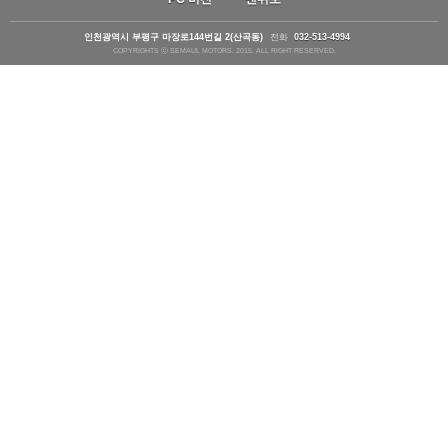
인천광역시 부평구 마장로144번길 2(산곡동)
전화
032-513-4994
COPYRIGHTS ⓒ SEMAUL MOTORS. 2015. ALL RIGHT RESERVED.