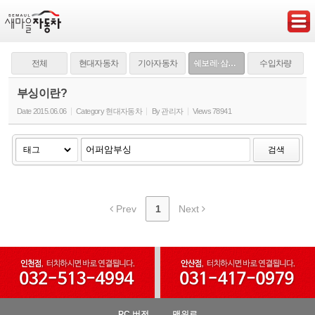
Sketchbook5, 스케치북5
전체
현대자동차
기아자동차
쉐보레·삼성·쌍용
수입차량
부싱이란?
Date
2015.06.06
Category
현대자동차
By
관리자
Views
78941
Sketchbook5, 스케치북5
검색
Prev
1
Next
PC 버전
맨위로