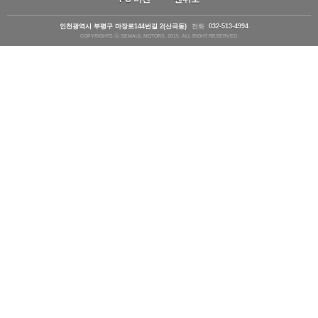
인천광역시 부평구 마장로144번길 2(산곡동)
전화
032-513-4994
COPYRIGHTS ⓒ SEMAUL MOTORS. 2015. ALL RIGHT RESERVED.