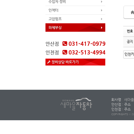
수입차 정비
인젝터
고압펌프
하체부싱
번호
공지
031-417-0979
안산점
032-513-4994
인천점
정비상담 바로가기
회사명
새마을
안산점 : 주소
인천점 : 주소
COPYRIGHTS ⓒ S