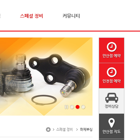
격
스페셜 정비
커뮤니티
안산점 예약
인천점 예약
정비상담
스페셜 정비
하체부싱
안산점 지도