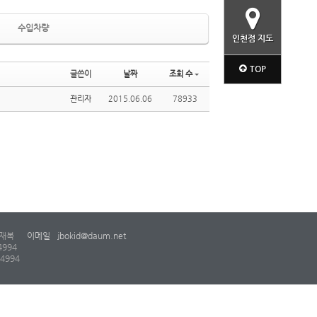
수입차량
인천점 지도
TOP
글쓴이
날짜
조회 수
관리자
2015.06.06
78933
재복
이메일
jbokid@daum.net
4994
-4994