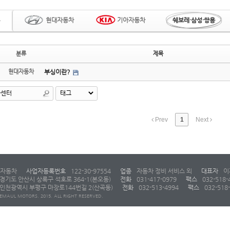
현대자동차
기아자동차
쉐보레·삼성·쌍용
분류
제목
현대자동차
부싱이란?
Prev
1
Next
자동차
사업자등록번호
122-30-97554
업종
자동차 정비 서비스 외
대표자
이
경기도 안산시 상록구 석호로 364-1(본오동)
전화
031-417-0979
팩스
032-518-
인천광역시 부평구 마장로144번길 2(산곡동)
전화
032-513-4994
팩스
032-518
EMAUL MOTORS. 2015. ALL RIGHT RESERVED.