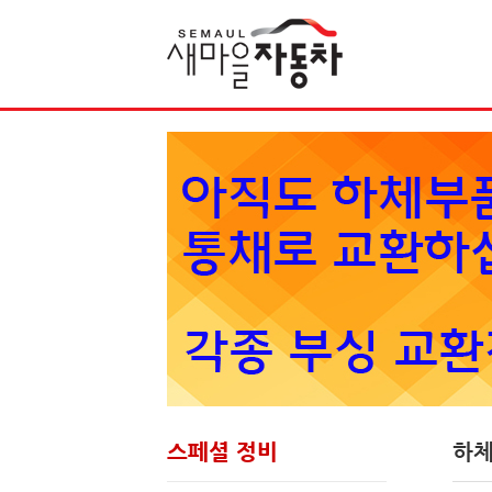
Sketchbook5, 스케치북5
스페셜 정비
하