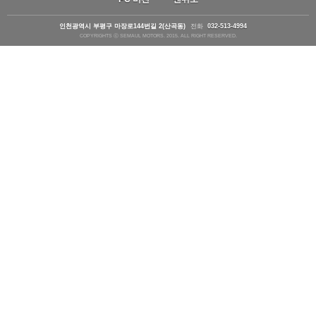
인천광역시 부평구 마장로144번길 2(산곡동)
전화
032-513-4994
COPYRIGHTS ⓒ SEMAUL MOTORS. 2015. ALL RIGHT RESERVED.