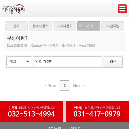
Sketchbook5, 스케치북5
전체
현대자동차
기아자동차
쉐보레·삼성·쌍용
수입차량
부싱이란?
Date
2015.06.06
Category
현대자동차
By
관리자
Views
78960
Sketchbook5, 스케치북5
검색
Prev
1
Next
PC 버전
맨위로