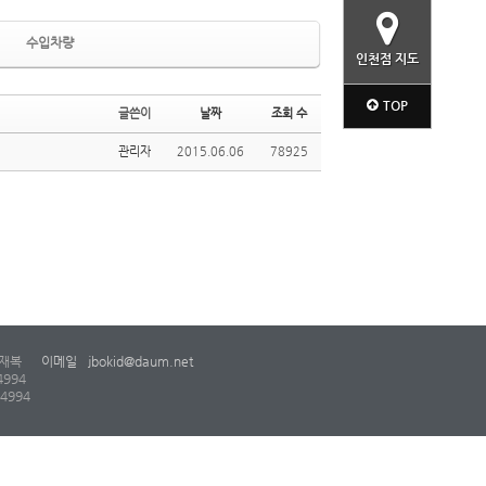
수입차량
인천점 지도
TOP
글쓴이
날짜
조회 수
관리자
2015.06.06
78925
재복
이메일
jbokid@daum.net
4994
-4994