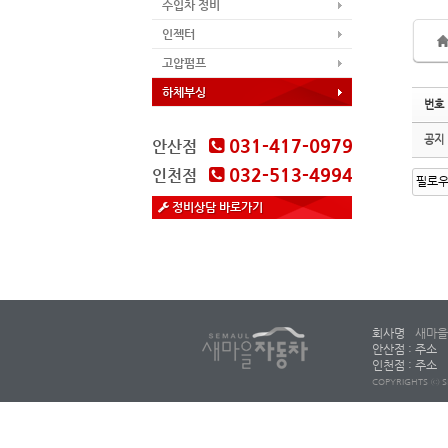
수입차 정비
인젝터
고압펌프
하체부싱
번호
공지
031-417-0979
안산점
032-513-4994
인천점
정비상담 바로가기
회사명
새마을
안산점 : 주소
인천점 : 주소
COPYRIGHTS ⓒ S