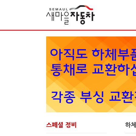
Sketchbook5, 스케치북5
스페셜 정비
하