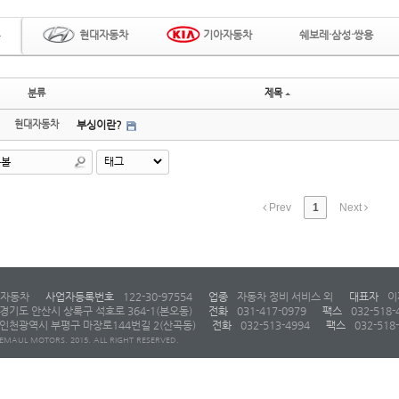
현대자동차
기아자동차
쉐보레·삼성·쌍용
분류
제목
현대자동차
부싱이란?
Prev
1
Next
자동차
사업자등록번호
122-30-97554
업종
자동차 정비 서비스 외
대표자
이
경기도 안산시 상록구 석호로 364-1(본오동)
전화
031-417-0979
팩스
032-518-
인천광역시 부평구 마장로144번길 2(산곡동)
전화
032-513-4994
팩스
032-518
EMAUL MOTORS. 2015. ALL RIGHT RESERVED.