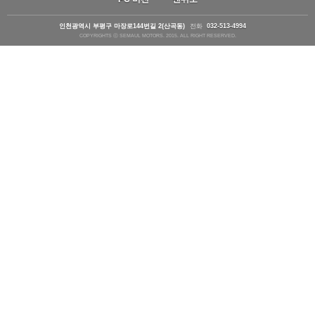
인천광역시 부평구 마장로144번길 2(산곡동)
전화
032-513-4994
COPYRIGHTS ⓒ SEMAUL MOTORS. 2015. ALL RIGHT RESERVED.