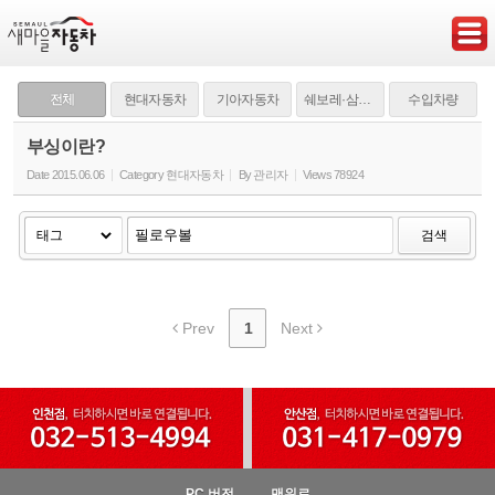
Sketchbook5, 스케치북5
전체
현대자동차
기아자동차
쉐보레·삼성·쌍용
수입차량
부싱이란?
Date
2015.06.06
Category
현대자동차
By
관리자
Views
78924
Sketchbook5, 스케치북5
검색
Prev
1
Next
PC 버전
맨위로