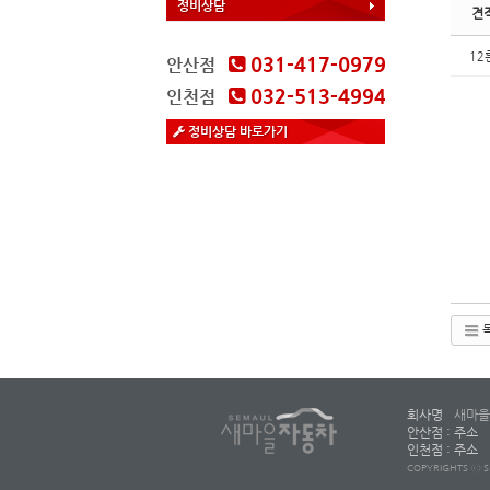
정비상담
견
12
031-417-0979
안산점
032-513-4994
인천점
정비상담 바로가기
회사명
새마을
안산점 : 주소
인천점 : 주소
COPYRIGHTS ⓒ S