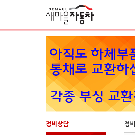
Sketchbook5, 스케치북5
정비상담
정