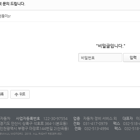
적 문의 드립니다.
흰둥이sr
"비밀글입니다."
비밀번호
목록
위로
자동차
사업자등록번호
122-30-97554
업종
자동차 정비 서비스 외
대표자
이
경기도 안산시 상록구 석호로 364-1(본오동)
전화
031-417-0979
팩스
032-518-
인천광역시 부평구 마장로144번길 2(산곡동)
전화
032-513-4994
팩스
032-518
EMAUL MOTORS. 2015. ALL RIGHT RESERVED.