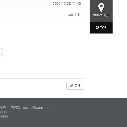
2022.12.28 11:40
조회 수
8
인천점 지도
TOP
쓰기
재복
이메일
jbokid@daum.net
4994
-4994