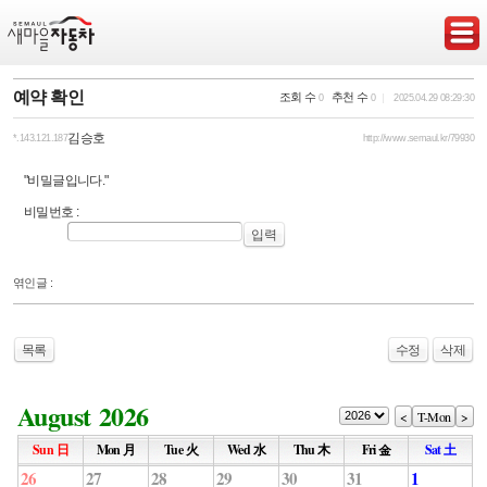
예약 확인
조회 수
추천 수
0
0
2025.04.29 08:29:30
김승호
*.143.121.187
http://www.semaul.kr/79930
"비밀글입니다."
비밀번호
:
엮인글 :
목록
수정
삭제
August 2026
<
T-Mon
>
Sun 日
Mon 月
Tue 火
Wed 水
Thu 木
Fri 金
Sat 土
26
27
28
29
30
31
1