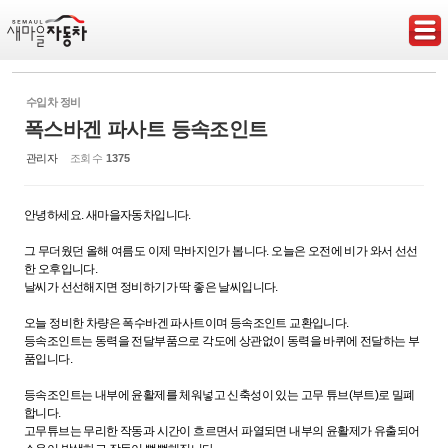
Sketchbook5, 스케치북5
수입차 정비
폭스바겐 파사트 등속조인트
관리자
조회 수
1375
Sketchbook5, 스케치북5
안녕하세요. 새마을자동차입니다.
그 무더웠던 올해 여름도 이제 막바지인가 봅니다.
오늘은 오전에 비가 와서 선선
한 오후입니다.
날씨가 선선해지면 정비하기가 딱 좋은 날씨입니다.
오늘 정비한 차량은 폭수바겐 파사트이며 등속조인트 교환입니다.
등속조인트는 동력을 전달부품으로 각도에 상관없이 동력을 바퀴에 전달하는 부
품입니다.
등속조인트는 내부에 윤활제를 체워넣고 신축성이 있는 고무 튜브(부트)로 밀폐
합니다.
고무튜브는 무리한 작동과 시간이 흐르면서 파열되면 내부의 윤활제가 유출되어