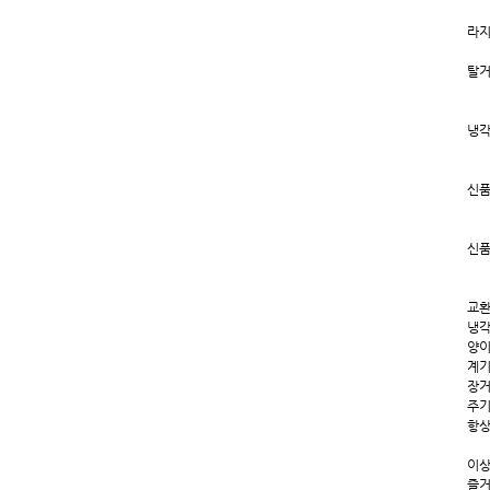
라지
탈거
냉각
신품
신품
교환
냉각
양이
계기
장거
주기
항상
이상
즐