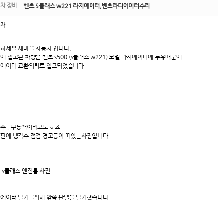
차 정비
벤츠 S클래스 w221 라지에이터,벤츠라디에이터수리
리자
하세요 새마을 자동차 입니다.
에 입고된 차량은 벤츠 s500 (s클래스 w221) 모델 라지에이터에 누유때문에
에이터 교환의뢰로 입고되었습니다
수 , 부동액이라고도 하죠
판에 냉각수 점검 경고등이 떠있는사진입니다.
 s클래스 엔진룸 사진.
에이터 탈거를위해 앞쪽 판넬을 탈거했습니다.