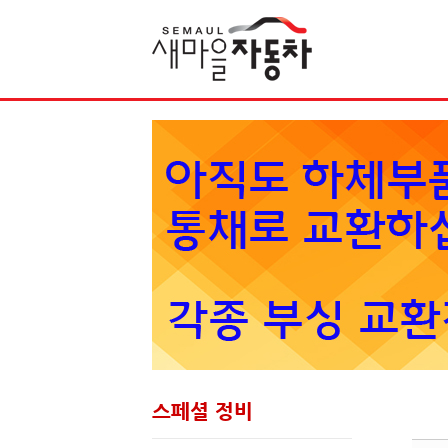
Sketchbook5, 스케치북5
스페셜 정비