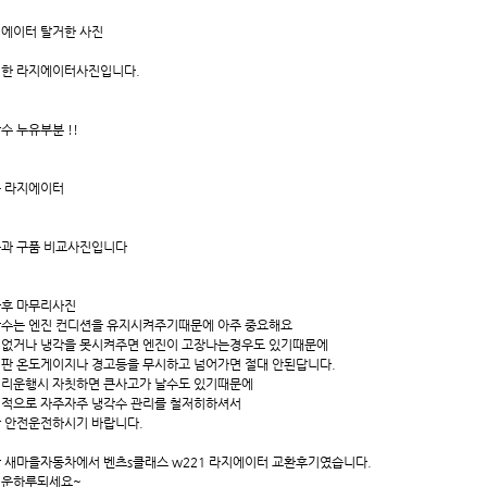
에이터 탈거한 사진
한 라지에이터사진입니다.
수 누유부분 !!
 라지에이터
과 구품 비교사진입니다
후 마무리사진
수는 엔진 컨디션을 유지시켜주기때문에 아주 중요해요
없거나 냉각을 못시켜주면 엔진이 고장나는경우도 있기때문에
판 온도게이지나 경고등을 무시하고 넘어가면 절대 안된답니다.
리운행시 자칫하면 큰사고가 날수도 있기때문에
적으로 자주자주 냉각수 관리를 철저히하셔서
 안전운전하시기 바랍니다.
 새마을자동차에서 벤츠s클래스 w221 라지에이터 교환후기였습니다.
거운하루되세요~