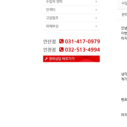
수입차 정비
수입
인젝터
관
고압펌프
하체부싱
안녕
이번
라지
031-417-0979
안산점
032-513-4994
인천점
정비상담 바로가기
냉각
계기
벤츠
라지