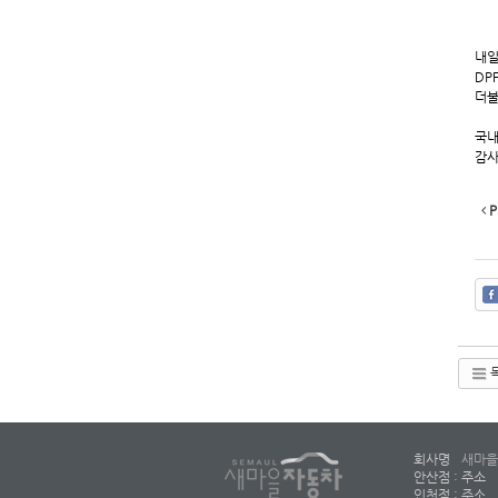
내일
DP
더불
국내
감사
P
회사명
새마을
안산점 : 주소
인천점 : 주소