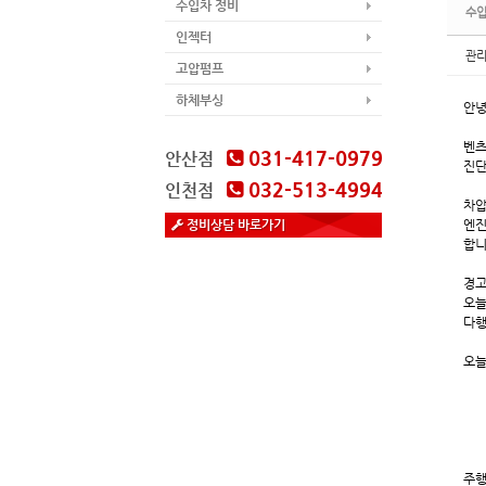
수입차 정비
수입
인젝터
관
고압펌프
하체부싱
안녕
벤츠
031-417-0979
안산점
진단
032-513-4994
인천점
차압
정비상담 바로가기
엔진
합니
경고
오늘
다행
오늘
주행