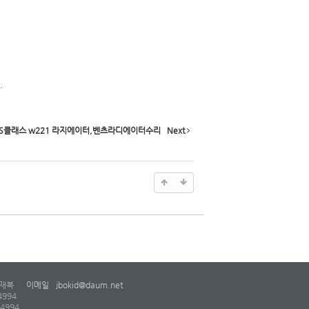
.
 S클래스 w221 라지에이터,벤츠라디에이터수리
Next
재복
이메일
jbokid@daum.net
4994
-4994