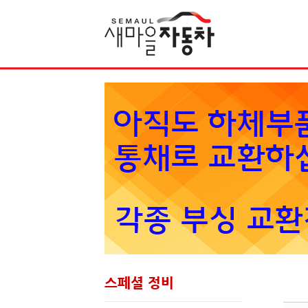
Sketchbook5, 스케치북5
스페셜 정비