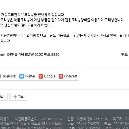
 재입고되면 DPF크리닝을 진행할 예정입니다.
F크리닝은 약품크리닝이 아닌 부품을 탈거하여 전용크리닝장비를 이용하여 크리닝합니다.
어 엔진오일도 같이교환하기로 합니다.
차량뿐만아니라 수입차량 DPF크리닝도 가능하오니 언젠든지 주저하지마시고 연락바랍니다
합니다.
rev
DPF 클리닝 BMW 520D 벤츠 E220
벤츠
Facebook
Twitter
Google
Pinterest
목록
위로
자동차
사업자등록번호
122-30-97554
업종
자동차 정비 서비스 외
대표자
이
경기도 안산시 상록구 석호로 364-1(본오동)
전화
031-417-0979
팩스
032-518-
인천광역시 부평구 마장로144번길 2(산곡동)
전화
032-513-4994
팩스
032-518