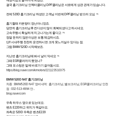
재생시점도 늘어나게 되겠죠.
결국 흡기크리닝 인젝터클리닝 DPF클리닝은 서로에게 상관 관계가 있습니다.
전에 520D 흡기크리닝 하셨던 고객님 이번에 DPF클리닝 받으러 오심 ㅋ
흡기할때 카본량이 장난아니었죠.
당연히 흡기크리닝후 컨디션이 많이 회복되셨다고 하시네요.
고속주행시 확실하게 치고나가는게 좋다고 ㅋ
정말 둔하지 않은이상은 보통 체감하시죠.
단!! 시내주행 천천히 운전하시면 크게 못느끼실수 있다는 점.
그럼 BMW 520D 시작해보죠.
지난번 흡기크리닝때 봐서 낯이 익네요 ㅋ
그때 EGR쿨러까지 했었나?
그때 포스팅은 밑에 바로가기 걸어둠시요.
https://blog.naver.com/krmotors/221123510375
BMW 520D N47 흡기크리닝
차종 : BMW520D N47 정비내역 : 흡기크리닝, 밸브크리닝, EGR쿨러크리닝 인천
점 : 032-513-4994 안...
blog.naver.com
우측 하우스 옆으로 있는데요.
벤츠 E220하고 위치가 똑같아요.
좌측은 520D 우측은 벤츠E220