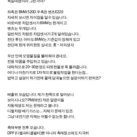
독일태생이라 그런거야?
좌측은 BMW 520D 우측은 벤츠E220
자세히 보시면 차이점을 알수 있습니다.
바로바로 차압센서가 BMW는 한개이고
벤츠는 두개입니다.
일반적인 차량은 차압센서가 2개 달려있습니다.
전단 후단. 아마도 BMW는 기준값이 정해져 있고
전단에 한개 위치한듯 싶네요. 훗 ~ 저의생각
우선 안에 오염물질을 뿔려줘야 겠네요.
전용 약품을 주입하고 있습니다.
대략적으로 20~30분정도 따뜻한물로 푹 뿔려줍니다.
어디나 마찬가지로 1차적으로 불림작업을 한다는점...
밥먹고 설겆이 하기전에 물에 담궈놓으면 설겆이하기 편하죠?
배출뒤 모습입니다. 제가 한쪽으로 밀어보니
보이시나요? PM(매연) 작은 알갱이들
자동재생도 저는 문제라고 봅니다.
디젤차량 배기가스는 ... 자체가 문제가 있죠.
그냥 내연기관 자체는 어쩔수 없는듯 합니다.
촉매부분 전후 모습니다.
DPF (디젤파티클필터)뿐 아니라 촉매청소에도 지극히