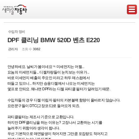
Sketchbook5, 스케치북5
수입차 정비
DPF 클리닝 BMW 520D 벤츠 E220
관리자
조회 수
3082
Sketchbook5, 스케치북5
안녕하세요. 날씨가 봄이네요ㅋ 미세먼지는 어쩔...
요놈의 미세먼지들... 디젤차량들이 눈치보는 이유가...
바로 미세먼지 배출의 주요인 이라고 하두 매스컴에서
떠들고 있으니... 하지만 승용디젤에서 나오는 미세먼지는
몇프로 안되요. 왜냐면 DPF라는 디젤 파티클 필터가 달려있기 때문.
수입차들의 경우 디젤 미립자 필터의 카본블랙 함량이 올바르지 않습니다.
요런문구들이 DTC(고장코드)로 들어오게 되죠.
파티클필터는 제조사 기준으로 교환입니다.
하지만 DPF클리닝을 하는 이유는? 고장나서 교환하는 시기를
늘려주기 위함이라 생각이 됩니다.
우선 기본적으로 매연발생이 적어지면 그만큼 포집량도 적어지고