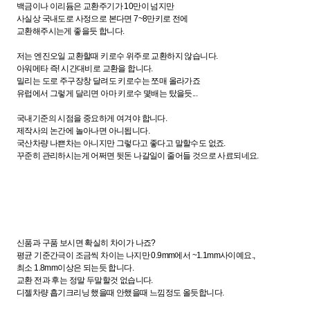
백금이나 이리듐은 교환주기가 10만이 넘지만
사실상 국내도로 사정으로 본다면 7~8만키로 전에
교환해주시는게 좋을듯 합니다.
저는 엔진오일 교환할때 키로수 위주로 교환하지 않습니다.
아워메타 즉! 시간대비로 교환을 합니다.
밀리는 도로 주구장창 달려도 키로수는 쪼매 올라가죠
유럽에서 그렇게 달리면 아마 키로수 몇배는 탔을듯...
국내기준의 시점을 중요하게 여겨야 합니다.
제작사의 논간에 놀아나면 아니됩니다.
국산차량 나쁜차는 아니지만 그렇다고 좋다고 말할수도 없죠.
꾸준히 관리하시는게 어쩌면 뒷돈 나갈일이 줄어들 것으로 사료되네요.
신품과 구품 보시면 확실히 차이가 나죠?
평균 기준간극이 조금씩 차이는 나지만 0.9mm에서 ~1.1mm사이예요.,
최소 1.8mm이상은 되는듯 합니다.
교환 전과 후는 정말 두말할것 없습니다.
디젤차량 흡기크리닝 했을때 안했을때 느낌정도 올듯합니다.