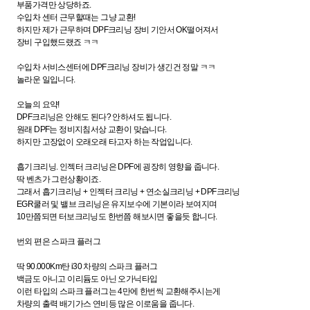
부품가격만 상당하죠.
수입차 센터 근무할때는 그냥 교환!
하지만 제가 근무하며 DPF크리닝 장비 기안서 OK떨어져서
장비 구입했드랬죠 ㅋㅋ
수입차 서비스센터에 DPF크리닝 장비가 생긴건 정말 ㅋㅋ
놀라운 일입니다.
오늘의 요약!
DPF크리닝은 안해도 된다? 안하셔도 됩니다.
원래 DPF는 정비지침서상 교환이 맞습니다.
하지만 고장없이 오래오래 타고자 하는 작업입니다.
흡기크리닝. 인젝터 크리닝은 DPF에 굉장히 영향을 줍니다.
딱 벤츠가 그런상황이죠.
그래서 흡기크리닝 + 인젝터 크리닝 + 연소실크리닝 + DPF크리닝
EGR쿨러 및 밸브 크리닝은 유지보수에 기본이라 보여지며
10만쯤되면 터보크리닝도 한번쯤 해보시면 좋을듯 합니다.
번외 편은 스파크 플러그
딱 90.000Km탄 i30 차량의 스파크 플러그
백금도 아니고 이리듐도 아닌 오가닉타입
이런 타입의 스파크 플러그는 4만에 한번씩 교환해주시는게
차량의 출력 배기가스 연비등 많은 이로움을 줍니다.