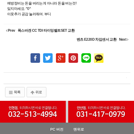
예방정비는 돈을 버리는게 아니라 돈을 버는것!
잊지마세요. ^0^
이웃추가 공감 눌러줘여. 부디
Prev
폭스바겐 CC TDI 타이밍벨트SET 교환
벤츠 E220D 차압센서 교환
Next
목록
위로
PC 버전
맨위로