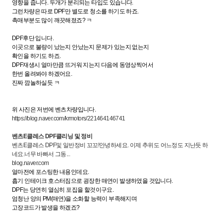
영향을 줍니다. 두개가 분리되는 타입도 있습니다.
그런차량은 따로 DPF만 별도로 청소를 하기도 하죠.
촉매부분도 많이 깨끗해졌죠? ㅋ
DPF후단 입니다.
이곳으로 불량이 났는지 안났는지 문제가 있는지 없는지
확인을 하기도 하죠.
DPF재생시 얼마만큼 뜨거워 지는지 다음에 동영상찍어서
한번 올려봐야 하겠어요.
진짜 깜놀하실듯 ㅋ
위 사진은 저번에 벤츠차량입니다.
https://blog.naver.com/krmotors/221464146741
벤츠E클레스 DPF클리닝 및 정비
벤츠E클레스 DPF및 일반정비 꼬꼬!안녕하세요. 이제 추위도 어느정도 지난듯 하
네요.너무 바빠서 그동...
blog.naver.com
얼마전에 포스팅한 내용인데요.
흡기 인테이크 호스터짐으로 굉장한 매연이 발생하였을 것입니다.
DPF는 당연히 열심히 포집을 할것이구요.
엄청난 양의 PM(매연)을 소화할 능력이 부족해지며
고장코드가 발생을 하겠죠?