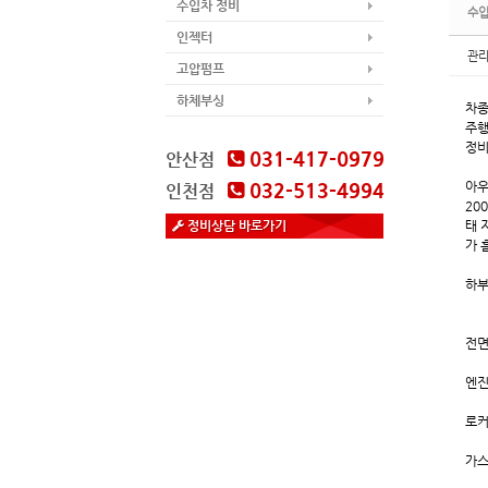
수입차 정비
수입
인젝터
관
고압펌프
하체부싱
차종
주행
정비
031-417-0979
안산점
032-513-4994
아우
인천점
20
정비상담 바로가기
태 
가 
하부
전면
엔진
로커
가스