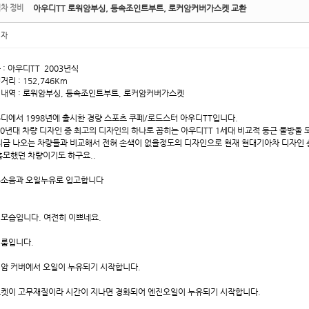
차 정비
아우디TT 로워암부싱, 등속조인트부트, 로커암커버가스켓 교환
리자
 : 아우디
TT 2003년식
거리 : 152,746Km
내역 : 로워암부싱, 등속조인트부트, 로커암커버가스켓
디에서 1998년에 출시한 경량 스포츠 쿠페/로드스터 아우디TT입니다.
00년대 차량 디자인 중 최고의 디자인의 하나로 꼽히는 아우디TT 1세대 비교적 둥근 물방울
지금 나오는 차량들과 비교해서 전혀 손색이 없을정도의 디자인으로 현재 현대기아차 디자인
흠모했던 차량이기도 하구요..
소음과 오일누유로 입고합니다
모습입니다. 여전히 이쁘네요.
룸입니다.
암 커버에서 오일이 누유되기 시작합니다.
켓이 고무재질이라 시간이 지나면 경화되어 엔진오일이 누유되기 시작합니다.