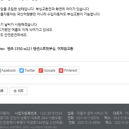
암을 조립한 상태입니다. 부싱교환전과 확연히 차이가 있습니다.
을자동차는 국산차량뿐만 아니라 수입자동차도 부싱교환이 가능합니다.
기 날씨가 시원해졌습니다.
뜨거웠던 여름도 이제 식어가고 있네요.
도 안전운전하세요.
rev
벤츠 S550 w221 텐션스트럿부싱, 어퍼암교환
Facebook
Twitter
Google
Pinterest
목록
위로
자동차
사업자등록번호
122-30-97554
업종
자동차 정비 서비스 외
대표자
이
경기도 안산시 상록구 석호로 364-1(본오동)
전화
031-417-0979
팩스
032-518-
인천광역시 부평구 마장로144번길 2(산곡동)
전화
032-513-4994
팩스
032-518
EMAUL MOTORS. 2015. ALL RIGHT RESERVED.