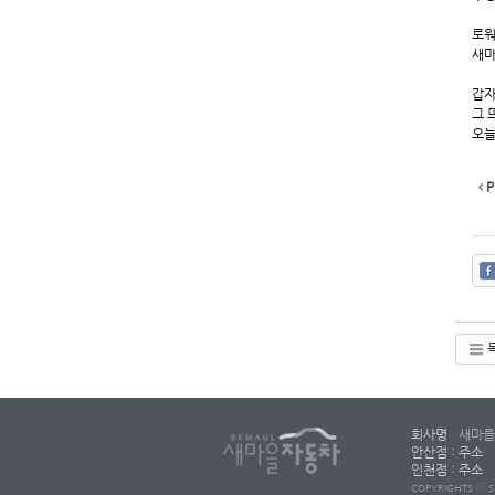
로워
새마
갑자
그 
오늘
P
회사명
새마을
안산점 : 주소
인천점 : 주소
COPYRIGHTS ⓒ S