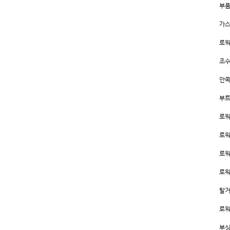
부품
가스
로워
조수
안쪽
부트
로워
로워
로워
로워
탈거
로워
부싱