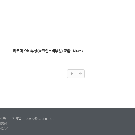
타코마 쇼바부싱(쇼크업소버부싱) 교환
Next
재복
이메일
jbokid@daum.net
4994
-4994