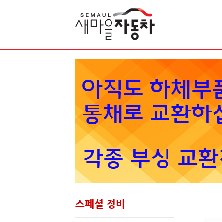
Sketchbook5, 스케치북5
스페셜 정비