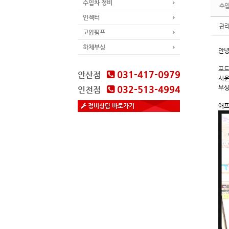
수입차 정비
수입
인젝터
관
고압펌프
하체부싱
안녕
포드
031-417-0979
안산점
시운
032-513-4994
부싱
인천점
정비상담 바로가기
애프