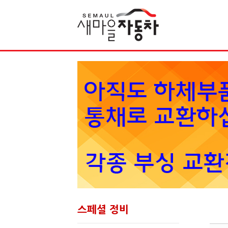
Sketchbook5, 스케치북5
스페셜 정비