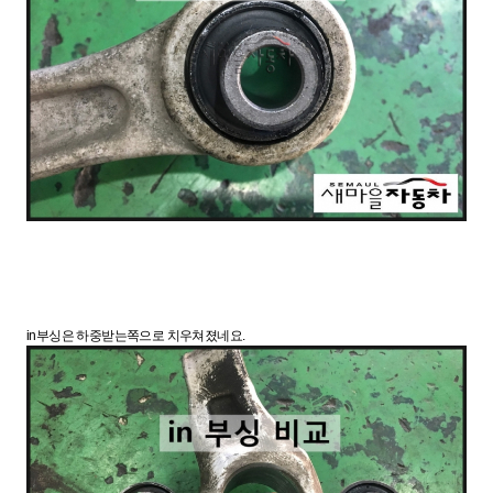
in부싱은 하중받는쪽으로 치우쳐졌네요.